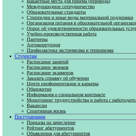
Вакантные места для приема (перевода)
Международное сотрудничество
Образовательные стандарты
Стипендии и иные виды материальной поддержки
Организация питания в образовательной организац
Опрос об удовлетворенности образовательных услу
Учебно-производственная работа
Партнеры
Антикоррупция
Профилактика экстремизма и терроризма
Студентам
Расписание занятий
Расписание звонков
Расписание экзаменов
Заказать справку об обучении
Центр профориентации и карьеры
Общежитие
Информация о социальном контракте
Мониторинг трудоустройства и работа с работодат
Вакансии
Спортивная жизнь
Поступающим
Приказы на зачисление
Рейтинг абитуриентов
Объявления для абитуриентов