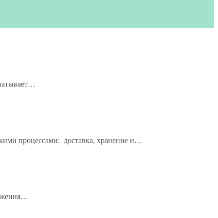
хватывает…
скими процессами: доставка, хранение и…
вижения…