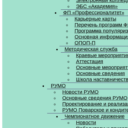
Электронный коллед
ЭБС «Академия»
ФП «Профессионалитет»
Карьерные карты
Перечень программ 
Программа популяри
Основная информаци
ОПОП-П
Методическая служба
Краевые мероприяти
Аттестация
Основные мероприят
Основные сведения
Школа наставничест
РУМО
Новости РУМО
Основные сведения РУМО
Проектирование и реализ
РУМО Поварское и кондит
Чемпионатное движение
Новости