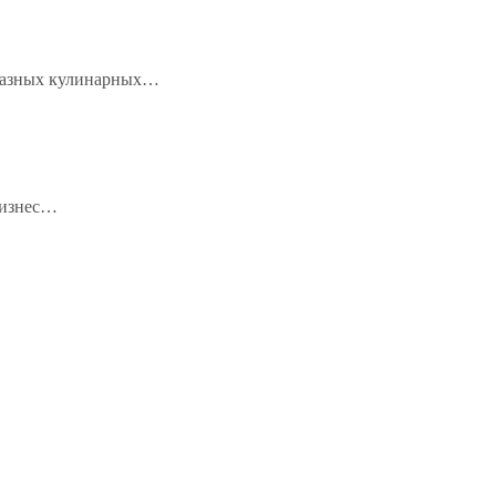
бразных кулинарных…
бизнес…