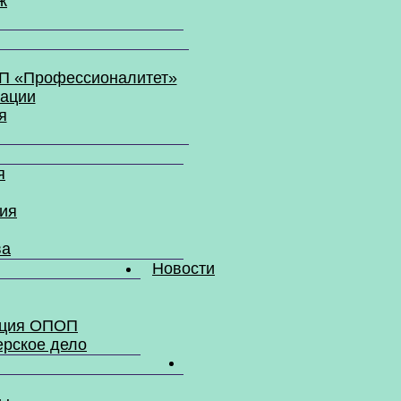
ж
ФП «Профессионалитет»
зации
я
я
ия
ва
Новости
ация ОПОП
ерское дело