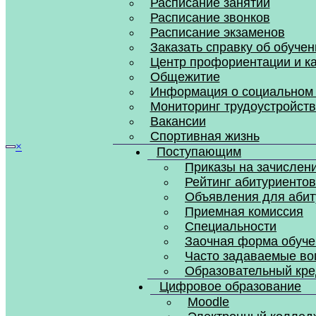
Расписание занятий
Расписание звонков
Расписание экзаменов
Заказать справку об обучен
Центр профориентации и к
Общежитие
Информация о социальном 
Мониторинг трудоустройств
Вакансии
Спортивная жизнь
×
Поступающим
Приказы на зачислен
Рейтинг абитуриентов
Объявления для абит
Приемная комиссия
Специальности
Заочная форма обуче
Часто задаваемые во
Образовательный кре
Цифровое образование
Moodle