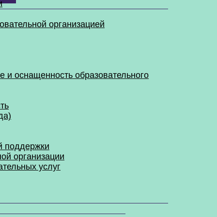
и
зовательной организацией
е и оснащенность образовательного
ть
да)
й поддержки
ной организации
ательных услуг
зма