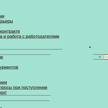
ии
арьеры
контракте
а и работа с работодателями
ие
уриентов
ния
просы при поступлении
дит