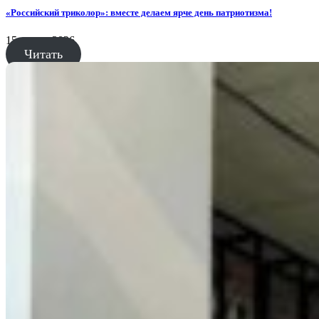
«Российский триколор»: вместе делаем ярче день патриотизма!
15 июня, 2026
Читать