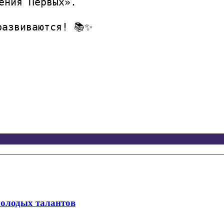
ения Первых».
развиваются! 📚✨
молодых талантов