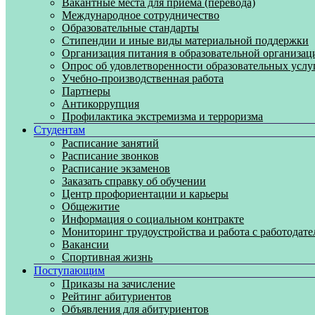
Вакантные места для приема (перевода)
Международное сотрудничество
Образовательные стандарты
Стипендии и иные виды материальной поддержки
Организация питания в образовательной организац
Опрос об удовлетворенности образовательных услу
Учебно-производственная работа
Партнеры
Антикоррупция
Профилактика экстремизма и терроризма
Студентам
Расписание занятий
Расписание звонков
Расписание экзаменов
Заказать справку об обучении
Центр профориентации и карьеры
Общежитие
Информация о социальном контракте
Мониторинг трудоустройства и работа с работодат
Вакансии
Спортивная жизнь
Поступающим
Приказы на зачисление
Рейтинг абитуриентов
Объявления для абитуриентов