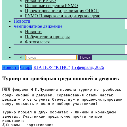
Новости РУМО
Основные сведения РУМО
Проектирование и реализация ОПОП
РУМО Поварское и кондитерское дело
Новости
Чемпионатное движение
Новости
Победители и призеры
Фотогалерея
Новости
Спорт
КГА ПОУ "КТИС"
15 февраля, 2026
Турнир по троеборью среди юношей и девушек
1️⃣2️⃣ февраля Н.П.Пузынина провела турнир по троеборью 
среди юношей и девушек. Соревнования стали частью 
декады «Готов служить Отечеству» и продемонстрировали 
силу, ловкость и волю к победе участников!
Турнир прошел в двух форматах - личном и командном 
зачетах. Участникам предстояло пройти четыре 
испытания:
💪Юношам — подтягивания