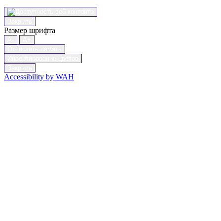
Закрыть
Размер шрифта
A-
A+
Отчистить память
Инвертирование цветов
Закрыть
Accessibility by WAH