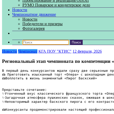
Проектирование и реализация ОПОП
РУМО Поварское и кондитерское дело
Новости
Чемпионатное движение
Новости
Победители и призеры
Фотогалерея
Новости
Чемпионат
КГА ПОУ "КТИС"
12 февраля, 2026
Региональный этап чемпионата по компетенции «
В первый день конкурсантов ждали сразу две серьезные пр
🍰 Приготовить изысканный торт «Опера» с шоколадным дек
🍰Воплотить в жизнь знаменитый «Пирог Баскский»
Представьте сочетание:
✨Утонченный вкус классического французского торта «Опе
✨Загадочная атмосфера пушкинских сказок, ожившая в шок
✨Неповторимый характер баскского пирога с его контраст
🍰Конкурсанты продемонстрировали настоящий профессионал