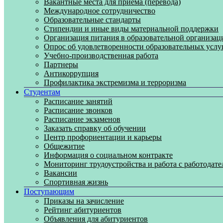
Вакантные места для приема (перевода)
Международное сотрудничество
Образовательные стандарты
Стипендии и иные виды материальной поддержки
Организация питания в образовательной организац
Опрос об удовлетворенности образовательных услу
Учебно-производственная работа
Партнеры
Антикоррупция
Профилактика экстремизма и терроризма
Студентам
Расписание занятий
Расписание звонков
Расписание экзаменов
Заказать справку об обучении
Центр профориентации и карьеры
Общежитие
Информация о социальном контракте
Мониторинг трудоустройства и работа с работодат
Вакансии
Спортивная жизнь
Поступающим
Приказы на зачисление
Рейтинг абитуриентов
Объявления для абитуриентов