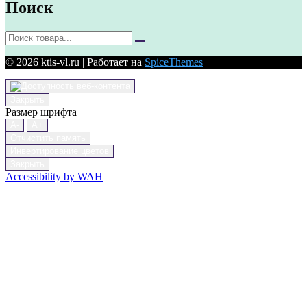
Поиск
© 2026 ktis-vl.ru | Работает на
SpiceThemes
Закрыть
Размер шрифта
A-
A+
Отчистить память
Инвертирование цветов
Закрыть
Accessibility by WAH